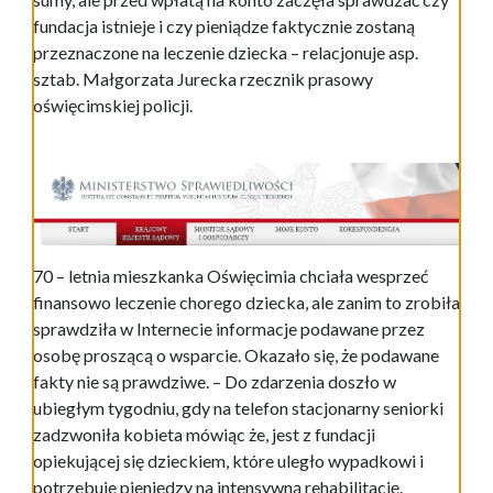
fundacja istnieje i czy pieniądze faktycznie zostaną
przeznaczone na leczenie dziecka – relacjonuje asp.
sztab. Małgorzata Jurecka rzecznik prasowy
oświęcimskiej policji.
70 – letnia mieszkanka Oświęcimia chciała wesprzeć
finansowo leczenie chorego dziecka, ale zanim to zrobiła
sprawdziła w Internecie informacje podawane przez
osobę proszącą o wsparcie. Okazało się, że podawane
fakty nie są prawdziwe. – Do zdarzenia doszło w
ubiegłym tygodniu, gdy na telefon stacjonarny seniorki
zadzwoniła kobieta mówiąc że, jest z fundacji
opiekującej się dzieckiem, które uległo wypadkowi i
potrzebuje pieniędzy na intensywną rehabilitację.