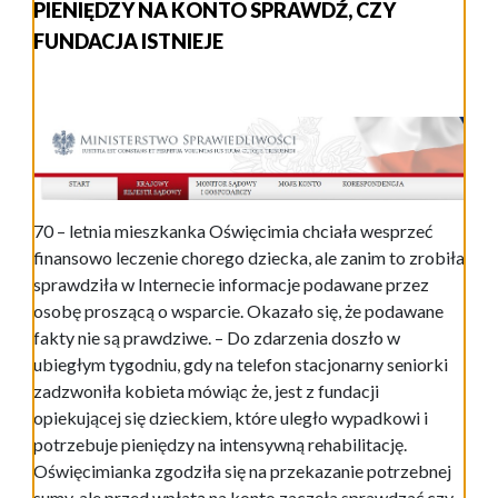
PIENIĘDZY NA KONTO SPRAWDŹ, CZY
FUNDACJA ISTNIEJE
70 – letnia mieszkanka Oświęcimia chciała wesprzeć
finansowo leczenie chorego dziecka, ale zanim to zrobiła
sprawdziła w Internecie informacje podawane przez
osobę proszącą o wsparcie. Okazało się, że podawane
fakty nie są prawdziwe. – Do zdarzenia doszło w
ubiegłym tygodniu, gdy na telefon stacjonarny seniorki
zadzwoniła kobieta mówiąc że, jest z fundacji
opiekującej się dzieckiem, które uległo wypadkowi i
potrzebuje pieniędzy na intensywną rehabilitację.
Oświęcimianka zgodziła się na przekazanie potrzebnej
sumy, ale przed wpłatą na konto zaczęła sprawdzać czy