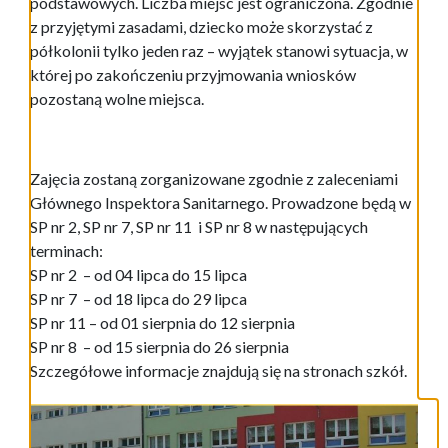
podstawowych. Liczba miejsc jest ograniczona. Zgodnie
z przyjętymi zasadami, dziecko może skorzystać z
półkolonii tylko jeden raz – wyjątek stanowi sytuacja, w
której po zakończeniu przyjmowania wniosków
pozostaną wolne miejsca.
Zajęcia zostaną zorganizowane zgodnie z zaleceniami
Głównego Inspektora Sanitarnego. Prowadzone będą w
SP nr 2, SP nr 7, SP nr 11 i SP nr 8 w następujących
terminach:
SP nr 2 – od 04 lipca do 15 lipca
SP nr 7 – od 18 lipca do 29 lipca
SP nr 11 – od 01 sierpnia do 12 sierpnia
SP nr 8 – od 15 sierpnia do 26 sierpnia
Szczegółowe informacje znajdują się na stronach szkół.