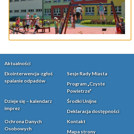
Aktualności
Ekointerwencja-zgłoś
Sesje Rady Miasta
spalanie odpadów
Program „Czyste
Powietrze”
Dzieje się – kalendarz
Środki Unijne
imprez
Deklaracja dostępności
Ochrona Danych
Kontakt
Osobowych
Mapa strony