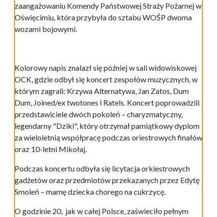
zaangażowaniu Komendy Państwowej Straży Pożarnej w
Oświęcimiu, która przybyła do sztabu WOŚP dwoma
wozami bojowymi.
Kolorowy napis znalazł się później w sali widowiskowej
OCK, gdzie odbył się koncert zespołów muzycznych, w
którym zagrali: Krzywa Alternatywa, Jan Zatos, Dum
Dum, Joined/ex twotones i Ratels. Koncert poprowadzili
przedstawiciele dwóch pokoleń – charyzmatyczny,
legendarny "Dziki", który otrzymał pamiątkowy dyplom
za wieloletnią współpracę podczas oriestrowych finałów
oraz 10-letni Mikołaj.
Podczas koncertu odbyła się licytacja orkiestrowych
gadżetów oraz przedmiotów przekazanych przez Edytę
Smoleń – mamę dziecka chorego na cukrzycę.
O godzinie 20, jak w całej Polsce, zaświeciło pełnym