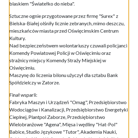
blaskiem "Światełko do nieba".
Sztuczne ognie przygotowane przez firmę "Surex" z
Bielska-Białej olśniły licznie zebranych, mimo deszczu,
mieszkańców miasta przed Oświęcimskim Centrum
Kultury.
Nad bezpieczeństwem wolontariuszy czuwali policjanci
Komendy Powiatowej Policji w Oświęcimiu oraz
strażnicy miejscy Komendy Straży Miejskiej w
Oświęcimiu.
Maszynę do liczenia bilonu użyczył dla sztabu Bank
Spółdzielczy w Zatorze.
Finał wsparli:
Fabryka Maszyn i Urządzeń "Omag", Przedsiębiorstwo
Wodociągów i Kanalizacji, Przedsiębiorstwo Energetyki
Cieplnej, Plantpol Zaborze, Przedsiębiorstwo
Wielobranżowe "Agena", Mięsa i wędliny "Hat-Pol"
Babice, Studio Językowe "Tutor", Akademia Nauki,