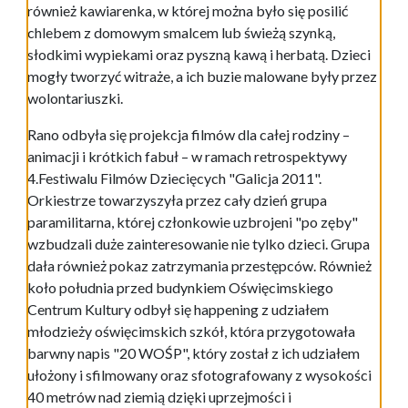
również kawiarenka, w której można było się posilić
chlebem z domowym smalcem lub świeżą szynką,
słodkimi wypiekami oraz pyszną kawą i herbatą. Dzieci
mogły tworzyć witraże, a ich buzie malowane były przez
wolontariuszki.
Rano odbyła się projekcja filmów dla całej rodziny –
animacji i krótkich fabuł – w ramach retrospektywy
4.Festiwalu Filmów Dziecięcych "Galicja 2011".
Orkiestrze towarzyszyła przez cały dzień grupa
paramilitarna, której członkowie uzbrojeni "po zęby"
wzbudzali duże zainteresowanie nie tylko dzieci. Grupa
dała również pokaz zatrzymania przestępców. Również
koło południa przed budynkiem Oświęcimskiego
Centrum Kultury odbył się happening z udziałem
młodzieży oświęcimskich szkół, która przygotowała
barwny napis "20 WOŚP", który został z ich udziałem
ułożony i sfilmowany oraz sfotografowany z wysokości
40 metrów nad ziemią dzięki uprzejmości i