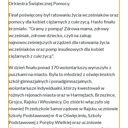
Orkiestra Świątecznej Pomocy.
Finał poświęcony był ratowaniu życia wcześniaków oraz
pomocy dla kobiet ciężarnych z cukrzycą. Hasło finału
brzmiało: "Gramy z pompą! Zdrowa mama, zdrowy
wcześniak, zdrowe dziecko, czyli na zakup
najnowocześniejszych urządzeń dla ratowania życia
wcześniaków oraz pomp insulinowych dla kobiet
ciężarnych z cukrzycą".
W dzień finału ponad 170 wolontariuszy wyruszyło z
puszkami na miasto. Była to młodzież z oświęcimskich
szkół gimnazjalnych i ponadgimnazjalnych,
wolontariusze indywidualni, którzy kwestowali w
różnych rejonach miasta oraz w Harmężach, Brzezince,
Grojcu, Rajsku i Włosienicy. Do zbiórki włączyło się
również Przedszkole Samorządowe w Rajsku, uczniowie
Szkoły Podstawowej nr 4 w Oświęcimiu, Szkoły
Podstawowej z Poręby Wielkiej oraz uczniowie