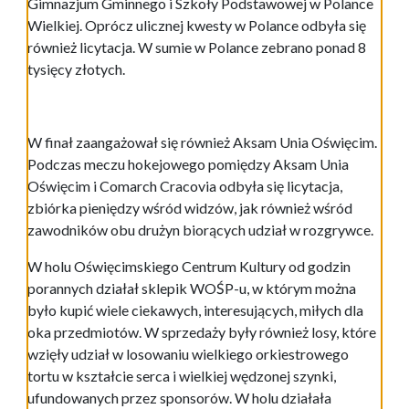
Gimnazjum Gminnego i Szkoły Podstawowej w Polance
Wielkiej. Oprócz ulicznej kwesty w Polance odbyła się
również licytacja. W sumie w Polance zebrano ponad 8
tysięcy złotych.
W finał zaangażował się również Aksam Unia Oświęcim.
Podczas meczu hokejowego pomiędzy Aksam Unia
Oświęcim i Comarch Cracovia odbyła się licytacja,
zbiórka pieniędzy wśród widzów, jak również wśród
zawodników obu drużyn biorących udział w rozgrywce.
W holu Oświęcimskiego Centrum Kultury od godzin
porannych działał sklepik WOŚP-u, w którym można
było kupić wiele ciekawych, interesujących, miłych dla
oka przedmiotów. W sprzedaży były również losy, które
wzięły udział w losowaniu wielkiego orkiestrowego
tortu w kształcie serca i wielkiej wędzonej szynki,
ufundowanych przez sponsorów. W holu działała