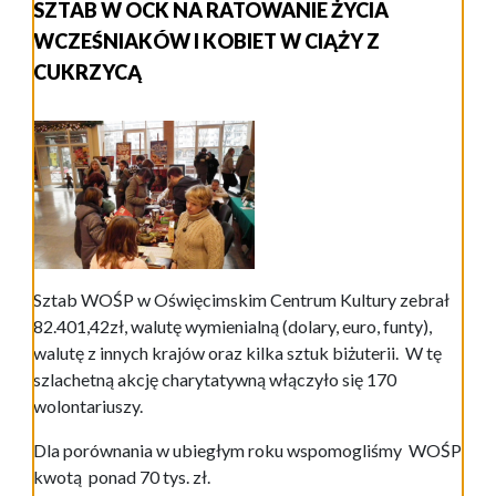
SZTAB W OCK NA RATOWANIE ŻYCIA
WCZEŚNIAKÓW I KOBIET W CIĄŻY Z
CUKRZYCĄ
Sztab WOŚP w Oświęcimskim Centrum Kultury zebrał
82.401,42zł, walutę wymienialną (dolary, euro, funty),
walutę z innych krajów oraz kilka sztuk biżuterii. W tę
szlachetną akcję charytatywną włączyło się 170
wolontariuszy.
Dla porównania w ubiegłym roku wspomogliśmy WOŚP
kwotą ponad 70 tys. zł.