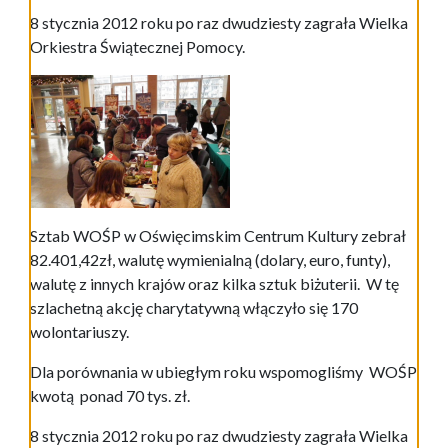
8 stycznia 2012 roku po raz dwudziesty zagrała Wielka
Orkiestra Świątecznej Pomocy.
Sztab WOŚP w Oświęcimskim Centrum Kultury zebrał
82.401,42zł, walutę wymienialną (dolary, euro, funty),
walutę z innych krajów oraz kilka sztuk biżuterii. W tę
szlachetną akcję charytatywną włączyło się 170
wolontariuszy.
Dla porównania w ubiegłym roku wspomogliśmy WOŚP
kwotą ponad 70 tys. zł.
8 stycznia 2012 roku po raz dwudziesty zagrała Wielka