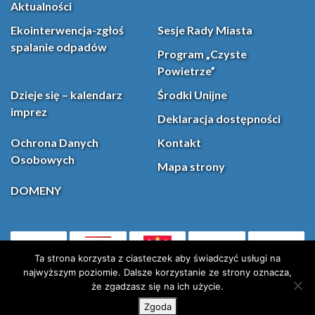
Aktualności
Ekointerwencja-zgłoś
Sesje Rady Miasta
spalanie odpadów
Program „Czyste
Powietrze”
Dzieje się – kalendarz
Środki Unijne
imprez
Deklaracja dostępności
Ochrona Danych
Kontakt
Osobowych
Mapa strony
DOMENY
PL
Facebook
YouT
(otwiera się w nowej karcie)
Ta strona korzysta z ciasteczek aby świadczyć usługi na
najwyższym poziomie. Dalsze korzystanie ze strony oznacza,
że zgadzasz się na ich użycie.
Instagram
X (Twitter)
Zgoda