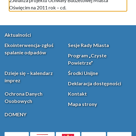
2.Analiza projektu Uchwały Budżetowej Miasta
Oświęcim na 2011 rok – cd.
Aktualności
Ekointerwencja-zgłoś
Sesje Rady Miasta
spalanie odpadów
Program „Czyste
Powietrze”
Dzieje się – kalendarz
Środki Unijne
imprez
Deklaracja dostępności
Ochrona Danych
Kontakt
Osobowych
Mapa strony
DOMENY