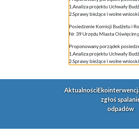
1.Analiza projektu Uchwały Budż
2.Sprawy bieżące i wolne wnioski
Posiedzenie Komisji Budżetu i Ro
Nr 39 Urzędu Miasta Oświęcim prz
Proponowany porządek posiedze
1.Analiza projektu Uchwały Budż
2.Sprawy bieżące i wolne wnioski
Aktualności
Ekointerwencj
zgłoś spalani
odpadów