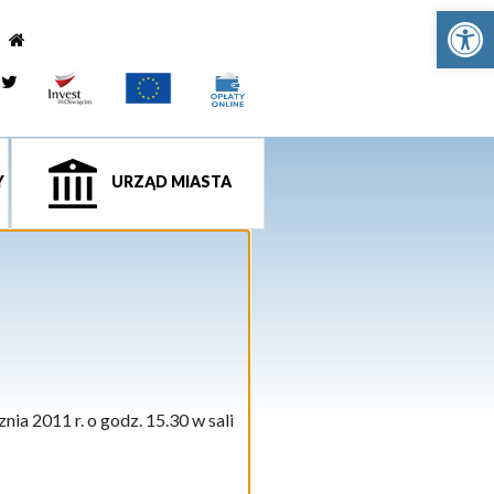
Ot
e
tagram
Twitter
Y
URZĄD MIASTA
ia 2011 r. o godz. 15.30 w sali