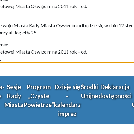
etowej Miasta Oświęcim na 2011 rok – cd.
.
zwoju Miasta Rady Miasta Oświęcim odbędzie się w dniu 12 styczn
y ul. Jagiełły 25.
nia:
etowej Miasta Oświęcim na 2011 rok – cd.
.
a-
Sesje
Program
Dzieje się
Środki
Deklaracja
e
Rady
„Czyste
–
Unijne
dostępności
Miasta
Powietrze”
kalendarz
imprez