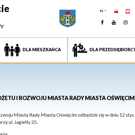
ie
PL
Facebook
YouTUb
Ins
wy
DLA MIESZKAŃCA
DLA PRZEDSIĘBIORC
UDŻETU I ROZWOJU MIASTA RADY MIASTA OŚWIĘCIM
zwoju Miasta Rady Miasta Oświęcim odbędzie się w dniu 12 styczn
y ul. Jagiełły 25.
nia: