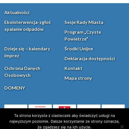
Aktualności
Ekointerwencja-zgłoś
Sesje Rady Miasta
spalanie odpadów
Program „Czyste
Powietrze”
Dzieje się – kalendarz
Środki Unijne
imprez
Deklaracja dostępności
Ochrona Danych
Kontakt
Osobowych
Mapa strony
DOMENY
PL
Facebook
YouT
(otwiera się w nowej karcie)
Ta strona korzysta z ciasteczek aby świadczyć usługi na
najwyższym poziomie. Dalsze korzystanie ze strony oznacza,
że zgadzasz się na ich użycie.