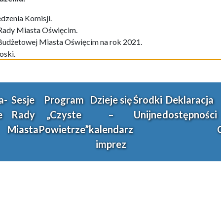
edze
nia
Komisji.
 Rady Miasta Oświęcim.
Budżetowej Miasta Oświęcim na rok 2021.
oski.
a-
Sesje
Program
Dzieje się
Środki
Deklaracja
e
Rady
„Czyste
–
Unijne
dostępności
Miasta
Powietrze”
kalendarz
imprez