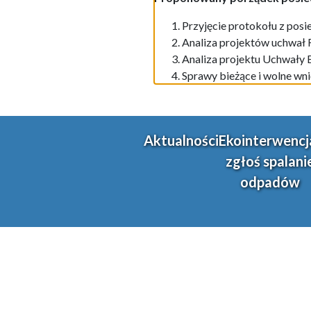
Przyjęcie protokoł
u
z posi
Analiza projektów uchwał
Analiza projekt
u
U
chwał
y
Sprawy bieżące i wolne wni
Aktualności
Ekointerwencj
zgłoś spalani
odpadów