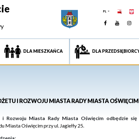
ie
PL
Facebook
YouTUb
Ins
wy
DLA MIESZKAŃCA
DLA PRZEDSIĘBIORC
UDŻETU I ROZWOJU MIASTA RADY MIASTA OŚWIĘCIM
u i Rozwoju Miasta Rady Miasta Oświęcim odbędzie się 
du Miasta Oświęcim przy ul.
Jagiełły 25
.
dzenia: