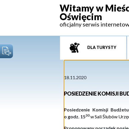
Witamy w Mieśc
Oświęcim
oficjalny serwis interneto
DLA TURYSTY
18.11.2020
POSIEDZENIE KOMISJI B
Posiedzenie Komisji Budżet
3
0
o godz. 15
w
Sali Ślubów
Urzę
Proponowany porządek posie