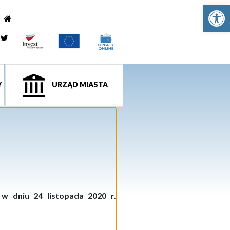
Ot
e
tagram
Twitter
Y
URZĄD MIASTA
w dniu 24 listopada 2020 r.