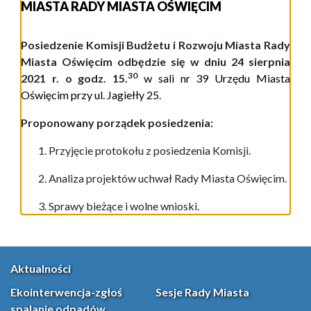
MIASTA RADY MIASTA OŚWIĘCIM
Posiedzenie Komisji Budżetu i Rozwoju Miasta Rady
Miasta Oświęcim odbędzie się w dniu 24 sierpnia
3
0
2021 r. o godz. 15.
w
sali nr 39 Urzędu Miasta
Oświęcim przy ul. Jagiełły 25
.
Proponowany porządek posiedzenia:
Przyjęcie protokoł
u
z posiedze
nia
Komisji.
Analiza projektów uchwał Rady Miasta Oświęcim.
Sprawy bieżące i wolne wnioski.
Aktualności
Ekointerwencja-zgłoś
Sesje Rady Miasta
spalanie odpadów