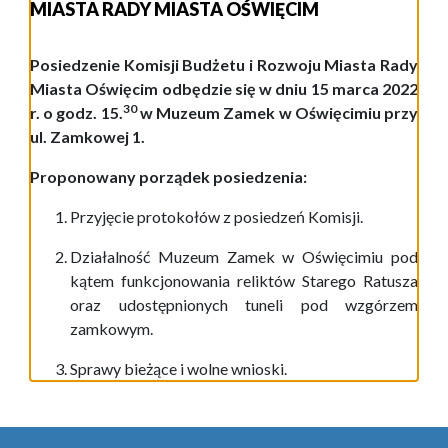
MIASTA RADY MIASTA OŚWIĘCIM
Posiedzenie Komisji Budżetu i Rozwoju Miasta Rady
Miasta Oświęcim odbędzie się w dniu 15 marca 2022
30
r. o godz. 15.
w Muzeum Zamek w Oświęcimiu przy
ul. Zamkowej 1.
Proponowany porządek posiedzenia:
Przyjęcie protokoł
ów
z posiedze
ń
Komisji.
Działalność Muzeum Zamek w Oświęcimiu pod
kątem funkcjonowania reliktów Starego Ratusza
oraz udostępnionych tuneli pod wzgórzem
zamkowym.
Sprawy bieżące i wolne wnioski.