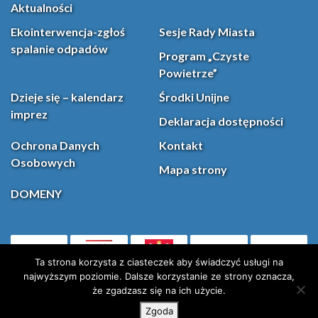
Aktualności
Ekointerwencja-zgłoś
Sesje Rady Miasta
spalanie odpadów
Program „Czyste
Powietrze”
Dzieje się – kalendarz
Środki Unijne
imprez
Deklaracja dostępności
Ochrona Danych
Kontakt
Osobowych
Mapa strony
DOMENY
PL
Facebook
YouT
(otwiera się w nowej karcie)
Ta strona korzysta z ciasteczek aby świadczyć usługi na
najwyższym poziomie. Dalsze korzystanie ze strony oznacza,
że zgadzasz się na ich użycie.
Instagram
X (Twitter)
Zgoda