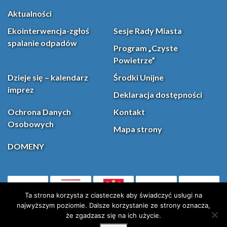
Aktualności
Ekointerwencja-zgłoś
Sesje Rady Miasta
spalanie odpadów
Program „Czyste
Powietrze”
Dzieje się – kalendarz
Środki Unijne
imprez
Deklaracja dostępności
Ochrona Danych
Kontakt
Osobowych
Mapa strony
DOMENY
PL
Facebook
YouT
(otwiera się w nowej karcie)
Ta strona korzysta z ciasteczek aby świadczyć usługi na
najwyższym poziomie. Dalsze korzystanie ze strony oznacza,
że zgadzasz się na ich użycie.