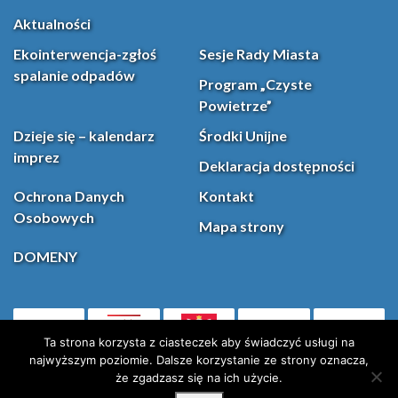
Aktualności
Ekointerwencja-zgłoś
Sesje Rady Miasta
spalanie odpadów
Program „Czyste
Powietrze”
Dzieje się – kalendarz
Środki Unijne
imprez
Deklaracja dostępności
Ochrona Danych
Kontakt
Osobowych
Mapa strony
DOMENY
PL
Facebook
YouT
(otwiera się w nowej karcie)
Ta strona korzysta z ciasteczek aby świadczyć usługi na
najwyższym poziomie. Dalsze korzystanie ze strony oznacza,
że zgadzasz się na ich użycie.