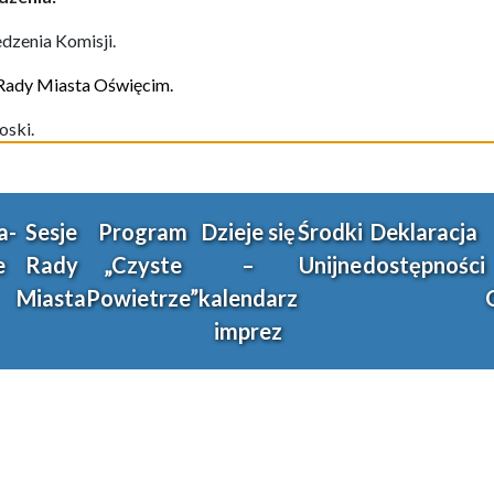
edzenia Komisji.
 Rady Miasta Oświęcim.
oski.
a-
Sesje
Program
Dzieje się
Środki
Deklaracja
e
Rady
„Czyste
–
Unijne
dostępności
Miasta
Powietrze”
kalendarz
imprez