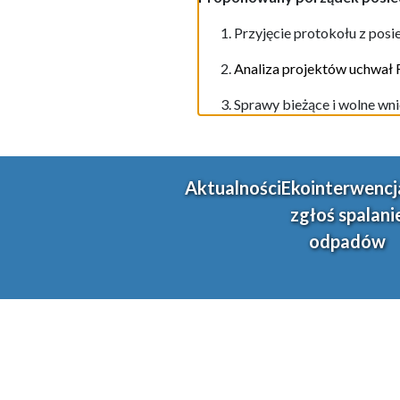
Przyjęcie protokołu z posi
Analiza projektów uchwał
Sprawy bieżące i wolne wni
Aktualności
Ekointerwencj
zgłoś spalani
odpadów