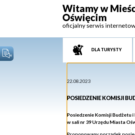
Witamy w Mieśc
Oświęcim
oficjalny serwis interneto
DLA TURYSTY
22.08.2023
POSIEDZENIE KOMISJI B
P
osiedzenie
Komisji Budżetu 
w
sali nr 39 Urzędu Miasta Oś
Proponowany porządek posie