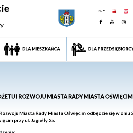
ie
PL
Facebook
YouTUb
Ins
wy
DLA MIESZKAŃCA
DLA PRZEDSIĘBIORC
UDŻETU I ROZWOJU MIASTA RADY MIASTA OŚWIĘCIM
i Rozwoju
Miasta
Rady Miasta Oświęcim
odbędzie się w dniu
więcim przy
ul.
Jagiełły 25
.
dzenia: