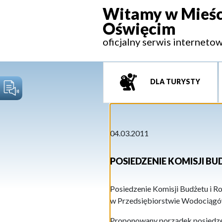
Witamy w Mieśc
Oświęcim
oficjalny serwis interneto
DLA TURYSTY
04.03.2011
POSIEDZENIE KOMISJI B
Posiedzenie Komisji Budżetu i R
w Przedsiębiorstwie Wodociągów i
Proponowany porządek posiedze