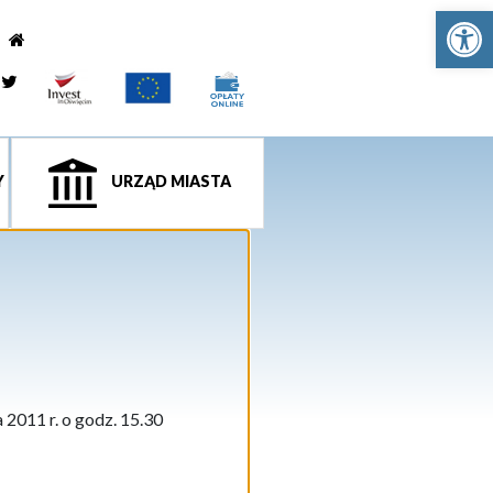
Ot
e
tagram
Twitter
Y
URZĄD MIASTA
2011 r. o godz. 15.30