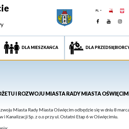
ie
PL
Facebook
YouTUb
Ins
wy
DLA MIESZKAŃCA
DLA PRZEDSIĘBIORC
UDŻETU I ROZWOJU MIASTA RADY MIASTA OŚWIĘCIM
ozwoju Miasta Rady Miasta Oświęcim odbędzie się w dniu 8 marca 
 Kanalizacji Sp. z o.o przy ul. Ostatni Etap 6 w Oświęcimiu.
nia: