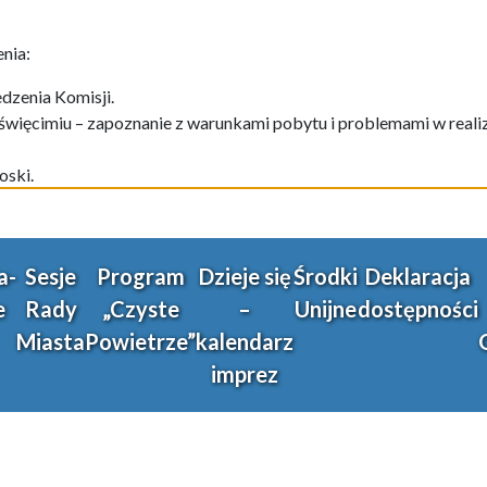
nia:
edzenia Komisji.
ęcimiu – zapoznanie z warunkami pobytu i problemami w realiza
oski.
a-
Sesje
Program
Dzieje się
Środki
Deklaracja
e
Rady
„Czyste
–
Unijne
dostępności
Miasta
Powietrze”
kalendarz
imprez