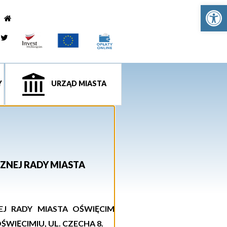
Ot
e
tagram
Twitter
Y
URZĄD MIASTA
ZNEJ RADY MIASTA
EJ RADY MIASTA OŚWIĘCIM
IĘCIMIU, UL. CZECHA 8.