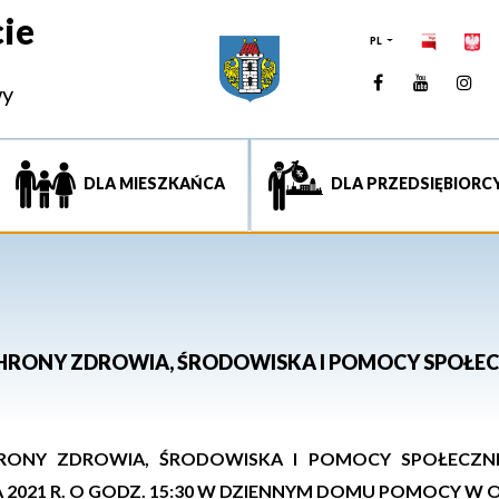
ie
PL
Facebook
YouTUb
Ins
wy
DLA MIESZKAŃCA
DLA PRZEDSIĘBIORC
CHRONY ZDROWIA, ŚRODOWISKA I POMOCY SPOŁEC
HRONY ZDROWIA, ŚRODOWISKA I POMOCY SPOŁECZN
A
202
1
R. O GODZ. 15:
3
0
W
DZIENNYM DOMU POMOCY W OŚW