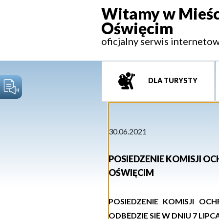
Witamy w Mieśc
Oświęcim
oficjalny serwis interneto
DLA TURYSTY
30.06.2021
POSIEDZENIE KOMISJI O
OŚWIĘCIM
POSIEDZENIE KOMISJI OC
ODBĘDZIE SIĘ W DNIU
7
LIPC