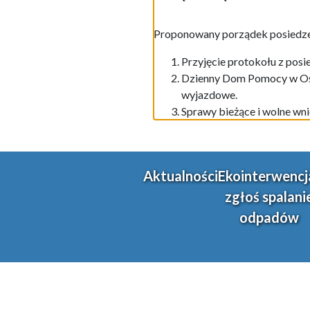
Proponowany porządek posiedze
Przyjęcie protokołu z posi
Dzienny Dom Pomocy w Oświ
wyjazdowe.
Sprawy bieżące i wolne wni
Aktualności
Ekointerwencj
zgłoś spalani
odpadów