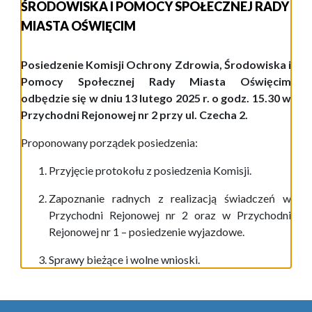
ŚRODOWISKA I POMOCY SPOŁECZNEJ RADY
MIASTA OŚWIĘCIM
Posiedzenie Komisji Ochrony Zdrowia, Środowiska i
Pomocy Społecznej Rady Miasta Oświęcim
odbędzie się w dniu
1
3
lutego
202
5
r. o godz. 15.
3
0
w
Przychodni Rejonowej nr 2
przy
ul. Czecha 2.
Proponowany porządek posiedzenia:
Przyjęcie protokołu z posiedzenia Komisji.
Zapoznanie radnych z realizacją świadczeń w
Przychodni Rejonowej nr 2
oraz
w Przychodni
Rejonowej nr 1
– posiedzenie wyjazdowe.
Sprawy bieżące i wolne wnioski.