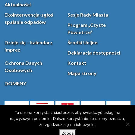
Aktualności
Ekointerwencja-zgłoś
Sesje Rady Miasta
spalanie odpadów
Program „Czyste
Powietrze”
Dzieje się – kalendarz
Środki Unijne
imprez
Deklaracja dostępności
Ochrona Danych
Kontakt
Osobowych
Mapa strony
DOMENY
PL
Facebook
YouT
(otwiera się w nowej karcie)
Ta strona korzysta z ciasteczek aby świadczyć usługi na
najwyższym poziomie. Dalsze korzystanie ze strony oznacza,
że zgadzasz się na ich użycie.
Instagram
X (Twitter)
Zgoda