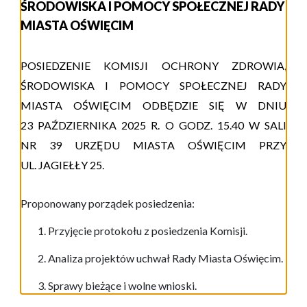
ŚRODOWISKA I POMOCY SPOŁECZNEJ RADY
MIASTA OŚWIĘCIM
POSIEDZENIE KOMISJI OCHRONY ZDROWIA,
ŚRODOWISKA I POMOCY SPOŁECZNEJ RADY
MIASTA OŚWIĘCIM ODBĘDZIE SIĘ W DNIU
23
PAŹDZIERNIKA
202
5
R.
O GODZ. 1
5.
4
0
W
S
ALI
NR 39
URZĘDU MIASTA
OŚWIĘCIM
PRZY
UL.
JAGIEŁŁY 25
.
Proponowany porządek posiedzenia:
Przyjęcie protokołu z posiedzenia Komisji.
Analiza projektów uchwał Rady Miasta Oświęcim.
Sprawy bieżące i wolne wnioski.