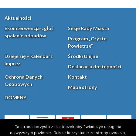
Aktualności
Ekointerwencja-zgłoś
Sesje Rady Miasta
spalanie odpadów
Program „Czyste
Powietrze”
Dzieje się – kalendarz
Środki Unijne
imprez
Deklaracja dostępności
Ochrona Danych
Kontakt
Osobowych
Mapa strony
DOMENY
PL
Facebook
YouT
(otwiera się w nowej karcie)
Ta strona korzysta z ciasteczek aby świadczyć usługi na
najwyższym poziomie. Dalsze korzystanie ze strony oznacza,