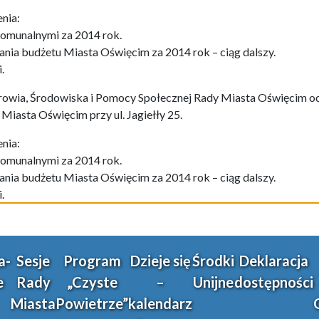
nia:
omunalnymi za 2014 rok.
ania budżetu Miasta Oświęcim za 2014 rok – ciąg dalszy.
.
owia, Środowiska i Pomocy Społecznej Rady Miasta Oświęcim odb
 Miasta Oświęcim przy ul. Jagiełły 25.
nia:
omunalnymi za 2014 rok.
ania budżetu Miasta Oświęcim za 2014 rok – ciąg dalszy.
.
a-
Sesje
Program
Dzieje się
Środki
Deklaracja
e
Rady
„Czyste
–
Unijne
dostępności
Miasta
Powietrze”
kalendarz