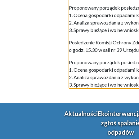
Proponowany porządek posiedze
1. Ocena gospodarki odpadami k
2. Analiza sprawozdania z wykon
3. Sprawy bieżące i wolne wnioski
Posiedzenie Komisji Ochrony Zdr
o godz. 15.30 w sali nr 39 Urzędu
Proponowany porządek posiedze
1. Ocena gospodarki odpadami k
2. Analiza sprawozdania z wykon
3. Sprawy bieżące i wolne wnioski
Aktualności
Ekointerwencj
zgłoś spalani
odpadów