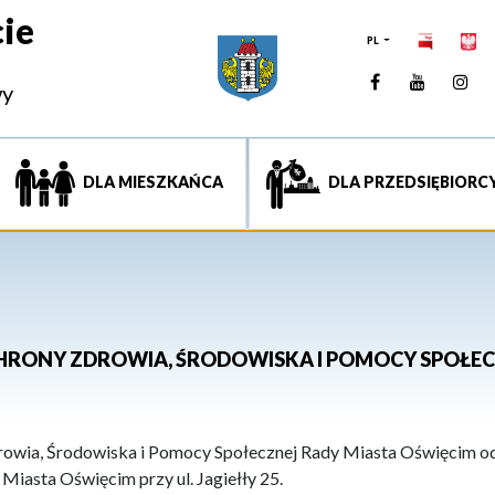
ie
PL
Facebook
YouTUb
Ins
wy
DLA MIESZKAŃCA
DLA PRZEDSIĘBIORC
CHRONY ZDROWIA, ŚRODOWISKA I POMOCY SPOŁEC
owia, Środowiska i Pomocy Społecznej Rady Miasta Oświęcim odb
 Miasta Oświęcim przy ul. Jagiełły 25.