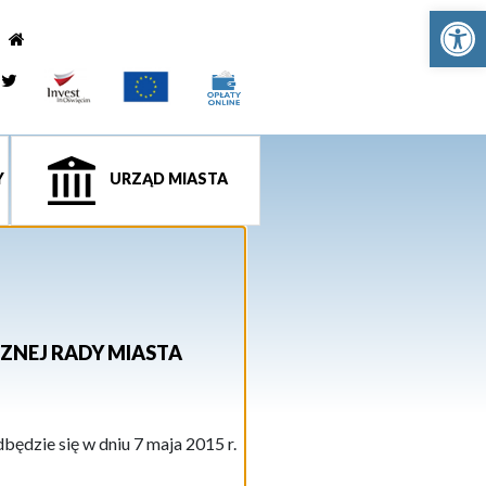
Ot
e
tagram
Twitter
Y
URZĄD MIASTA
ZNEJ RADY MIASTA
ędzie się w dniu 7 maja 2015 r.