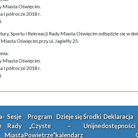
dy Miasta Oświęcim.
a I półrocze 2018 r.
.
tury, Sportu i Rekreacji Rady Miasta Oświęcim odbędzie się w dniu
 Miasta Oświęcim przy ul. Jagiełły 25.
nia:
dy Miasta Oświęcim.
a I półrocze 2018 r.
.
a-
Sesje
Program
Dzieje się
Środki
Deklaracja
e
Rady
„Czyste
–
Unijne
dostępności
Miasta
Powietrze”
kalendarz