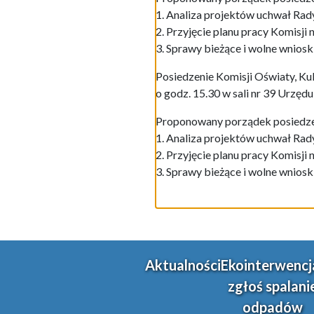
1. Analiza projektów uchwał Ra
2. Przyjęcie planu pracy Komisji n
3. Sprawy bieżące i wolne wnioski
Posiedzenie Komisji Oświaty, Kul
o godz. 15.30 w sali nr 39 Urzędu
Proponowany porządek posiedze
1. Analiza projektów uchwał Ra
2. Przyjęcie planu pracy Komisji n
3. Sprawy bieżące i wolne wnioski
Aktualności
Ekointerwencj
zgłoś spalani
odpadów