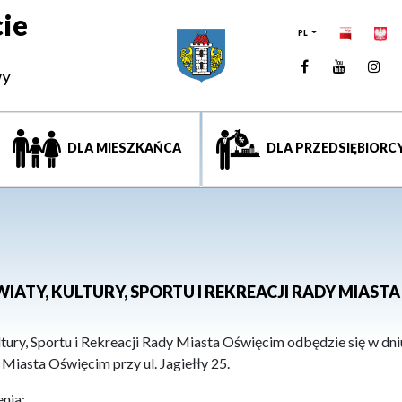
ie
PL
Facebook
YouTUb
Ins
wy
DLA MIESZKAŃCA
DLA PRZEDSIĘBIORC
WIATY, KULTURY, SPORTU I REKREACJI RADY MIAST
tury, Sportu i Rekreacji Rady Miasta Oświęcim odbędzie się w dniu
 Miasta Oświęcim przy ul. Jagiełły 25.
nia: