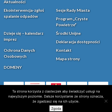
Aktualności
Ekointerwencja-zgłoś
Sesje Rady Miasta
spalanie odpadów
Program „Czyste
Powietrze”
Dzieje się – kalendarz
Środki Unijne
imprez
Deklaracja dostępności
Ochrona Danych
Kontakt
Osobowych
Mapa strony
DOMENY
PL
Facebook
YouT
(otwiera się w nowej karcie)
Ta strona korzysta z ciasteczek aby świadczyć usługi na
najwyższym poziomie. Dalsze korzystanie ze strony oznacza,
że zgadzasz się na ich użycie.
Instagram
X (Twitter)
Zgoda