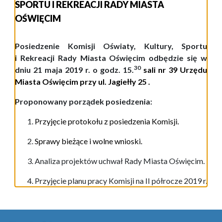
SPORTU I REKREACJI RADY MIASTA
OŚWIĘCIM
P
osiedzenie
Komisji Oświaty, Kultury, Sportu
i Rekreacji Rady Miasta Oświęcim odbędzie się w
3
0
dniu
21
maja
201
9
r.
o godz.
1
5.
sali nr
39
Urzędu
Miasta Oświęcim przy ul.
Jagiełły 25
.
Proponowany porządek posiedzenia:
Przyjęcie protokołu z posiedzenia Komisji.
Sprawy bieżące i wolne wnioski.
Analiza
projektów uchwał Rady Miasta Oświęcim.
Przyjęcie planu pracy Komisji na II półrocze 2019 r.