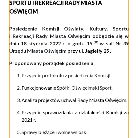
SPORTU I REKREACJI RADY MIASTA
OŚWIĘCIM
P
osiedzenie
Komisji Oświaty, Kultury, Sportu
i Rekreacji Rady Miasta Oświęcim
odbędzie
się w
3
0
dniu
1
8
stycznia
20
2
2
r.
o godz.
1
5.
w
s
ali
Nr 39
Urzędu Miasta
Oświęcim
przy ul.
Jagiełły 25
.
Proponowany porządek posiedzenia:
Przyjęcie protokołu z posiedzenia Komisji.
Funkcjonowanie Sp
ółki Oświęcimski Sport
.
Analiza projektów uchwał Rady Miasta Oświęcim.
Przyjęcie
sprawozdania z działalności
Komisji
z
a
202
1
r.
Sprawy bieżące i wolne wnioski.