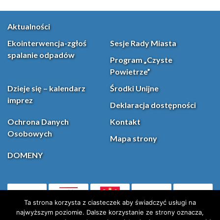
Aktualności
Ekointerwencja-zgłoś
Sesje Rady Miasta
spalanie odpadów
Program „Czyste
Powietrze”
Dzieje się – kalendarz
Środki Unijne
imprez
Deklaracja dostępności
Ochrona Danych
Kontakt
Osobowych
Mapa strony
DOMENY
PL
Facebook
YouT
(otwiera się w nowej karcie)
Ta strona korzysta z ciasteczek aby świadczyć usługi na
najwyższym poziomie. Dalsze korzystanie ze strony oznacza,