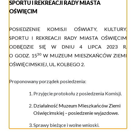
SPORTU I REKREACJI RADY MIASTA
OŚWIĘCIM
POSIEDZENIE KOMISJI OŚWIATY, KULTURY,
SPORTU I REKREACJI RADY MIASTA OŚWIĘCIM
ODBĘDZIE SIĘ W DNIU
4 LIPCA
2023 R.
3
0
O GODZ. 15
W
MUZEUM MIESZKAŃCÓW ZIEMI
OŚWIĘCIMSKIEJ,
UL. KOLBEGO 2.
Proponowany porządek posiedzenia:
Przyjęcie protokołu z posiedzenia Komisji.
Działalność Muzeum Mieszkańców Ziemi
Oświęcimskiej – posiedzenie wyjazdowe.
Sprawy bieżące i wolne wnioski.