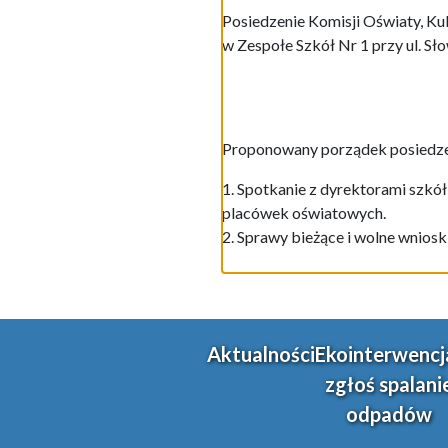
Posiedzenie Komisji Oświaty, Kul
w Zespołe Szkół Nr 1 przy ul. S
Proponowany porządek posiedze
1. Spotkanie z dyrektorami szkó
placówek oświatowych.
2. Sprawy bieżące i wolne wnioski
Aktualności
Ekointerwencj
zgłoś spalani
odpadów