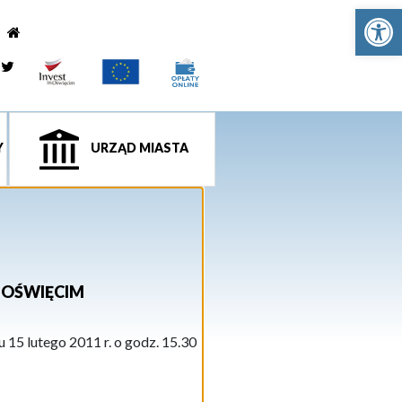
Ot
e
tagram
Twitter
Y
URZĄD MIASTA
A OŚWIĘCIM
 15 lutego 2011 r. o godz. 15.30