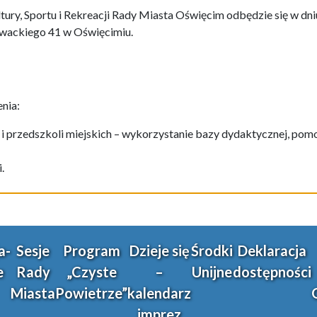
tury, Sportu i Rekreacji Rady Miasta Oświęcim odbędzie się w dniu
łowackiego 41 w Oświęcimiu.
nia:
ł i przedszkoli miejskich – wykorzystanie bazy dydaktycznej, po
.
a-
Sesje
Program
Dzieje się
Środki
Deklaracja
e
Rady
„Czyste
–
Unijne
dostępności
Miasta
Powietrze”
kalendarz
imprez