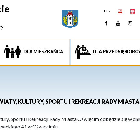
ie
PL
Facebook
YouTUb
Ins
wy
DLA MIESZKAŃCA
DLA PRZEDSIĘBIORC
WIATY, KULTURY, SPORTU I REKREACJI RADY MIAST
tury, Sportu i Rekreacji Rady Miasta Oświęcim odbędzie się w dniu
łowackiego 41 w Oświęcimiu.