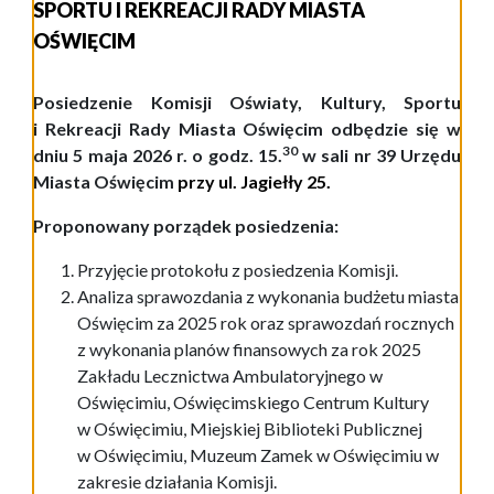
SPORTU I REKREACJI RADY MIASTA
OŚWIĘCIM
P
osiedzenie
Komisji Oświaty, Kultury, Sportu
i Rekreacji Rady
Miasta Oświęcim
odbędzie
się w
3
0
dniu
5 maja
20
2
6
r.
o godz.
1
5.
w
sali nr 39 Urzędu
Miasta Oświ
ę
cim
przy ul.
Jagiełły 25.
Proponowany porządek posiedzenia:
Przyjęcie protokołu z posiedzenia Komisji.
Analiza
sprawozdania z wykonania budżetu miasta
Oświęcim za 2025 rok oraz sprawozdań rocznych
z wykonania planów finansowych za rok 2025
Zakładu Lecznictwa Ambulatoryjnego w
Oświęcimiu, Oświęcimskiego Centrum Kultury
w Oświęcimiu, Miejskiej Biblioteki Publicznej
w Oświęcimiu, Muzeum Zamek w Oświęcimiu
w
zakresie działania Komisji
.