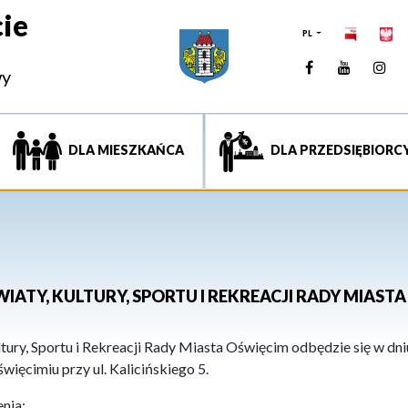
ie
PL
Facebook
YouTUb
Ins
wy
DLA MIESZKAŃCA
DLA PRZEDSIĘBIORC
WIATY, KULTURY, SPORTU I REKREACJI RADY MIAST
tury, Sportu i Rekreacji Rady Miasta Oświęcim odbędzie się w dniu
ięcimiu przy ul. Kalicińskiego 5.
nia: