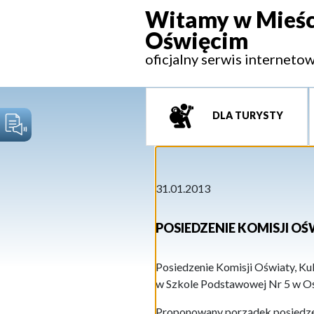
Witamy w Mieśc
Oświęcim
oficjalny serwis interneto
DLA TURYSTY
31.01.2013
POSIEDZENIE KOMISJI OŚ
Posiedzenie Komisji Oświaty, Kul
w Szkole Podstawowej Nr 5 w Ośw
Proponowany porządek posiedze