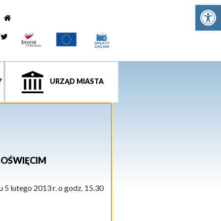
Ot
e
tagram
Twitter
Y
URZĄD MIASTA
A OŚWIĘCIM
 5 lutego 2013 r. o godz. 15.30