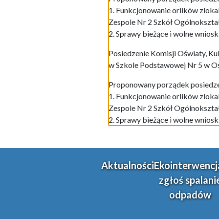
1. Funkcjonowanie orlików zloka
Zespole Nr 2 Szkół Ogólnokszta
2. Sprawy bieżące i wolne wnioski
Posiedzenie Komisji Oświaty, Kul
w Szkole Podstawowej Nr 5 w Ośw
Proponowany porządek posiedze
1. Funkcjonowanie orlików zloka
Zespole Nr 2 Szkół Ogólnokszta
2. Sprawy bieżące i wolne wnioski
Aktualności
Ekointerwencj
zgłoś spalani
odpadów