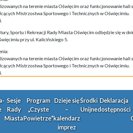
lizowanych na terenie miasta Oświęcim oraz funkcjonowanie hal
łcących Mistrzostwa Sportowego i Technicznych w Oświęcimiu.
.
tury, Sportu i Rekreacji Rady Miasta Oświęcim odbędzie się w dniu
ięcimiu przy ul. Kalicińskiego 5.
nia:
lizowanych na terenie miasta Oświęcim oraz funkcjonowanie hal
łcących Mistrzostwa Sportowego i Technicznych w Oświęcimiu.
.
a-
Sesje
Program
Dzieje się
Środki
Deklaracja
e
Rady
„Czyste
–
Unijne
dostępności
Miasta
Powietrze”
kalendarz
imprez