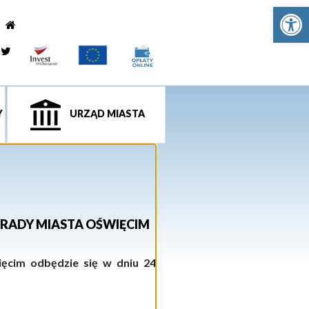
Ot
e
tagram
Twitter
Y
URZĄD MIASTA
 RADY MIASTA OŚWIĘCIM
ięcim odbędzie się w dniu 24