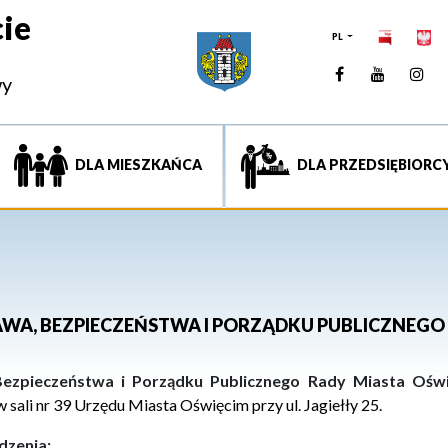
ie
PL
Facebook
YouTUb
Ins
wy
DLA MIESZKAŃCA
DLA PRZEDSIĘBIORC
RAWA, BEZPIECZEŃSTWA I PORZĄDKU PUBLICZNEGO
Bezpieczeństwa i Porządku Publicznego Rady Miasta Ośw
w
s
ali
nr 39
Urzędu Miasta Oświęcim przy ul. Jagiełły 25.
dzenia: