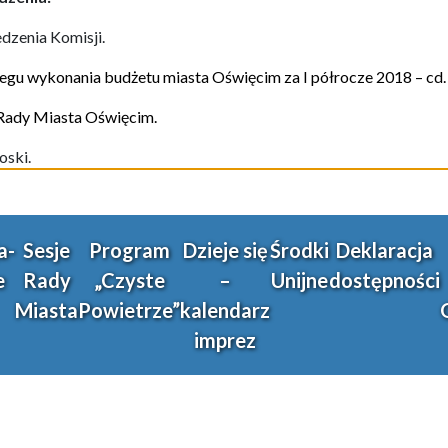
edzenia Komisji.
iegu wykonania budżetu miasta Oświęcim za I półrocze 2018 – cd.
 Rady Miasta Oświęcim.
oski.
a-
Sesje
Program
Dzieje się
Środki
Deklaracja
e
Rady
„Czyste
–
Unijne
dostępności
Miasta
Powietrze”
kalendarz
imprez