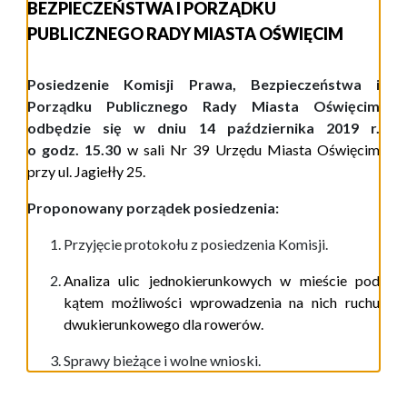
BEZPIECZEŃSTWA I PORZĄDKU
PUBLICZNEGO RADY MIASTA OŚWIĘCIM
Posiedzenie Komisji Prawa, Bezpieczeństwa i
Porządku Publicznego Rady Miasta Oświęcim
odbędzie się w dniu 14 października 2019 r.
o godz. 15.30
w
s
ali Nr 39 Urzędu Miasta
Oświęcim
przy ul.
Jagiełły 25
.
Proponowany porządek posiedzenia:
Przyjęcie protokoł
u
z posiedze
nia
Komisji.
Analiza ulic jednokierunkowych w mieście pod
kątem możliwości wprowadzenia na nich ruchu
dwukierunkowego dla rowerów.
Sprawy bieżące i wolne wnioski.