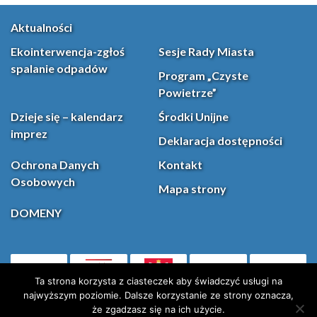
Aktualności
Ekointerwencja-zgłoś
Sesje Rady Miasta
spalanie odpadów
Program „Czyste
Powietrze”
Dzieje się – kalendarz
Środki Unijne
imprez
Deklaracja dostępności
Ochrona Danych
Kontakt
Osobowych
Mapa strony
DOMENY
PL
Facebook
YouT
(otwiera się w nowej karcie)
Ta strona korzysta z ciasteczek aby świadczyć usługi na
najwyższym poziomie. Dalsze korzystanie ze strony oznacza,
że zgadzasz się na ich użycie.