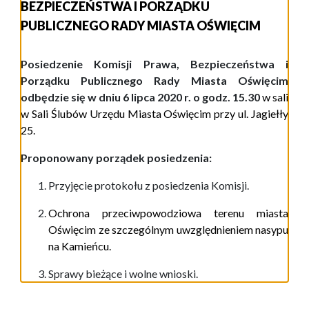
BEZPIECZEŃSTWA I PORZĄDKU
PUBLICZNEGO RADY MIASTA OŚWIĘCIM
Posiedzenie Komisji Prawa, Bezpieczeństwa i
Porządku Publicznego Rady Miasta Oświęcim
odbędzie się w dniu 6 lipca 2020 r. o godz. 15.30
w
sali
w
Sali Ślubów Urzędu Miasta Oświęcim
przy ul.
Jagiełły
25.
Proponowany porządek posiedzenia:
Przyjęcie protokoł
u
z posiedze
nia
Komisji.
Ochrona przeciwpowodziowa terenu miasta
Oświęcim ze szczególnym uwzględnieniem nasypu
na Kamieńcu.
Sprawy bieżące i wolne wnioski.