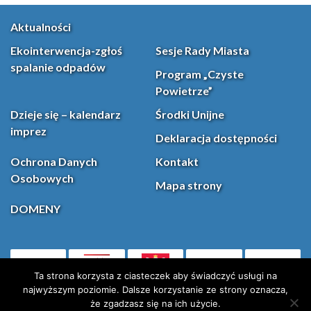
Aktualności
Ekointerwencja-zgłoś
Sesje Rady Miasta
spalanie odpadów
Program „Czyste
Powietrze”
Dzieje się – kalendarz
Środki Unijne
imprez
Deklaracja dostępności
Ochrona Danych
Kontakt
Osobowych
Mapa strony
DOMENY
PL
Facebook
YouT
(otwiera się w nowej karcie)
Ta strona korzysta z ciasteczek aby świadczyć usługi na
najwyższym poziomie. Dalsze korzystanie ze strony oznacza,
że zgadzasz się na ich użycie.