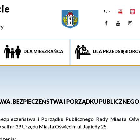
ie
PL
Facebook
YouTUb
Ins
wy
DLA MIESZKAŃCA
DLA PRZEDSIĘBIORC
RAWA, BEZPIECZEŃSTWA I PORZĄDKU PUBLICZNEGO
Bezpieczeństwa i Porządku Publicznego Rady Miasta Ośw
w
s
ali
nr 39
Urzędu Miasta Oświęcim
ul.
Jagiełły 25.
dzenia: