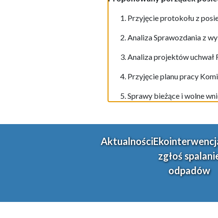
Przyjęcie protokoł
u
z posi
Analiza Sprawozdania z w
Analiza
projektów uchwał 
Przyjęcie planu pracy Komis
Sprawy bieżące i wolne wni
Aktualności
Ekointerwencj
zgłoś spalani
odpadów