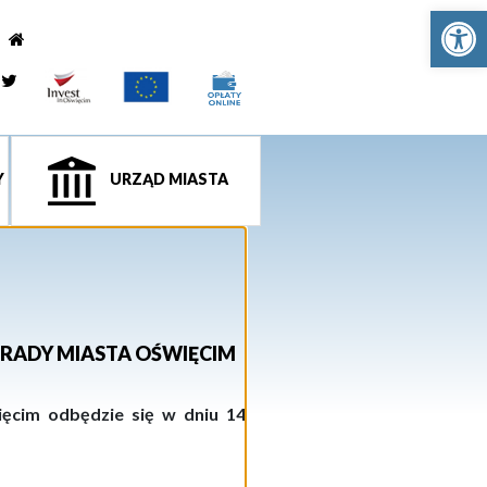
Ot
e
tagram
Twitter
Y
URZĄD MIASTA
 RADY MIASTA OŚWIĘCIM
ięcim odbędzie się w dniu 14