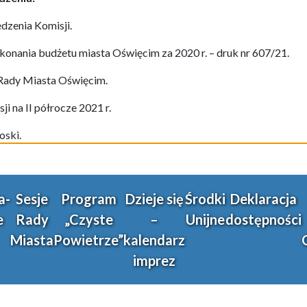
edze
nia
Komisji.
ykonania budżetu m
i
asta Oświ
ę
cim za 2020 r. – druk nr 607/21.
Rady Miasta Oświęcim.
ji na II półrocze 2021 r.
oski.
a-
Sesje
Program
Dzieje się
Środki
Deklaracja
e
Rady
„Czyste
–
Unijne
dostępności
Miasta
Powietrze”
kalendarz
imprez