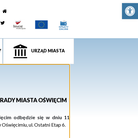
Ot
e
tagram
Twitter
Y
URZĄD MIASTA
 RADY MIASTA OŚWIĘCIM
ięcim odbędzie się w dniu 11
Oświęcimiu, ul. Ostatni Etap 6.