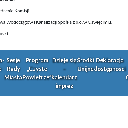
edze
nia
Komisji.
wa Wodociągów i Kanalizacji Spółka z o.o. w Oświęcimiu.
oski.
a-
Sesje
Program
Dzieje się
Środki
Deklaracja
e
Rady
„Czyste
–
Unijne
dostępności
Miasta
Powietrze”
kalendarz
imprez