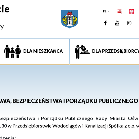
ie
PL
Facebook
YouTUb
Ins
wy
DLA MIESZKAŃCA
DLA PRZEDSIĘBIORC
RAWA, BEZPIECZEŃSTWA I PORZĄDKU PUBLICZNEGO
Bezpieczeństwa i Porządku Publicznego Rady Miasta Ośw
5.30
w
Przedsiębiorstwie Wodociągów i Kanalizacji Spółka z o.o. w 
dzenia: