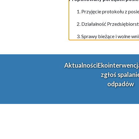
Przyjęcie protokoł
u
z posi
Działalność Przedsiębiorst
Sprawy bieżące i wolne wni
Aktualności
Ekointerwencj
zgłoś spalani
odpadów