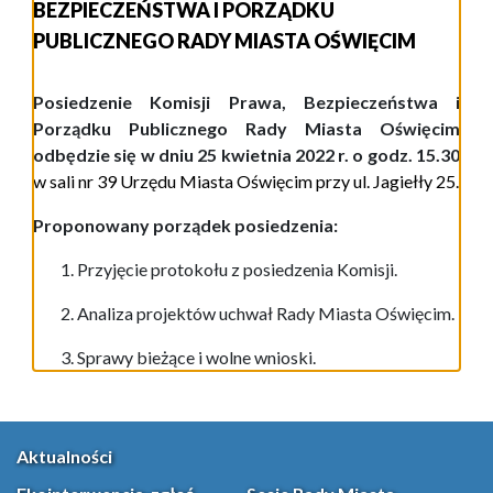
BEZPIECZEŃSTWA I PORZĄDKU
PUBLICZNEGO RADY MIASTA OŚWIĘCIM
Posiedzenie Komisji Prawa, Bezpieczeństwa i
Porządku Publicznego Rady Miasta Oświęcim
odbędzie się w dniu 25 kwietnia 2022 r. o godz. 15.30
w
s
ali
nr 39
Urzędu Miasta Oświęcim
przy ul.
Jagiełły 25
.
Proponowany porządek posiedzenia:
Przyjęcie protokoł
u
z posiedze
nia
Komisji.
Analiza
projektów uchwał Rady Miasta Oświęcim.
Sprawy bieżące i wolne wnioski.
Aktualności