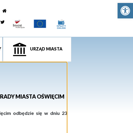
Ot
e
tagram
Twitter
Y
URZĄD MIASTA
 RADY MIASTA OŚWIĘCIM
ięcim odbędzie się w dniu 23