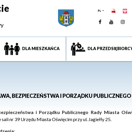
ie
PL
Facebook
YouTUb
Ins
wy
DLA MIESZKAŃCA
DLA PRZEDSIĘBIORC
RAWA, BEZPIECZEŃSTWA I PORZĄDKU PUBLICZNEGO
Bezpieczeństwa i Porządku Publicznego Rady Miasta Ośw
w
sali nr 39 Urzędu Miasta Oświęcim
przy ul.
Jagiełły 25
.
dzenia: