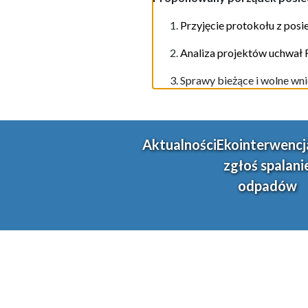
Przyjęcie protokoł
u
z posi
Analiza projektów uchwał
Sprawy bieżące i wolne wni
Aktualności
Ekointerwencj
zgłoś spalani
odpadów