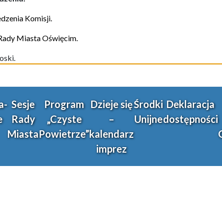
edze
nia
Komisji.
 Rady Miasta Oświęcim.
oski.
a-
Sesje
Program
Dzieje się
Środki
Deklaracja
e
Rady
„Czyste
–
Unijne
dostępności
Miasta
Powietrze”
kalendarz
imprez