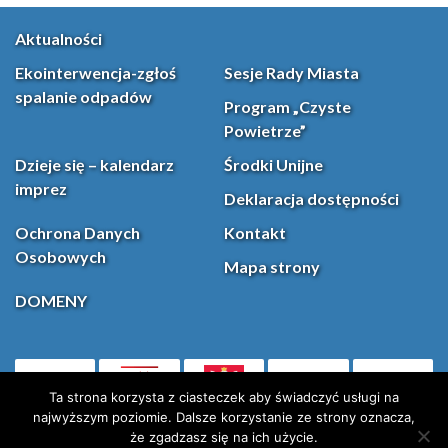
Aktualności
Ekointerwencja-zgłoś
Sesje Rady Miasta
spalanie odpadów
Program „Czyste
Powietrze”
Dzieje się – kalendarz
Środki Unijne
imprez
Deklaracja dostępności
Ochrona Danych
Kontakt
Osobowych
Mapa strony
DOMENY
PL
Facebook
YouT
(otwiera się w nowej karcie)
Ta strona korzysta z ciasteczek aby świadczyć usługi na
najwyższym poziomie. Dalsze korzystanie ze strony oznacza,
że zgadzasz się na ich użycie.