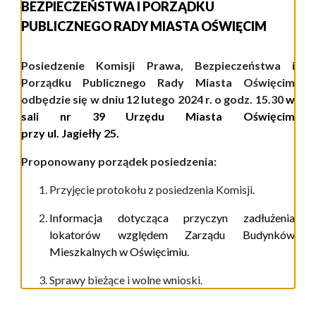
BEZPIECZEŃSTWA I PORZĄDKU
PUBLICZNEGO RADY MIASTA OŚWIĘCIM
P
osiedzenie Komisji Prawa, Bezpieczeństwa i
Porządku Publicznego
Rady Miasta Oświęcim
odbędzie się w dniu
12
lutego
2
0
2
4
r. o godz.
15.
30
w
sali nr 39 Urzędu Miasta Oświęcim
przy ul.
Jagiełły 25
.
Proponowany porządek posiedzenia:
Przyjęcie protokołu z posiedzenia Komisji.
Informacja dotycząca przyczyn zadłużenia
lokatorów względem Zarządu Budynków
Mieszkalnych w Oświęcimiu.
Sprawy bieżące i wolne wnioski.