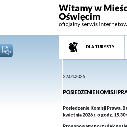
Witamy w Mieśc
Oświęcim
oficjalny serwis interneto
DLA TURYSTY
22.04.2026
POSIEDZENIE KOMISJI P
P
osiedzenie Komisji Prawa, 
kwietnia
2
0
2
6
r. o godz.
15.
30
Proponowany porządek posie