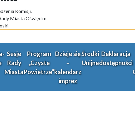
edzenia Komisji.
 Rady Miasta Oświęcim.
oski.
a-
Sesje
Program
Dzieje się
Środki
Deklaracja
e
Rady
„Czyste
–
Unijne
dostępności
Miasta
Powietrze”
kalendarz
imprez