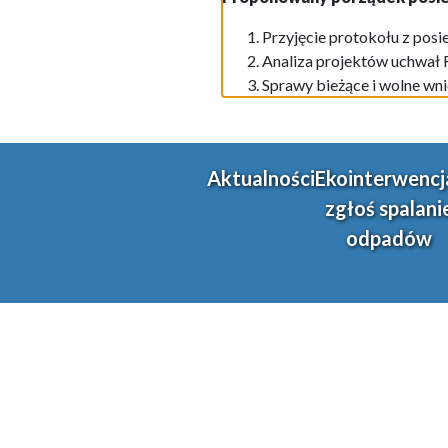
Przyjęcie protokołu z posi
Analiza projektów uchwał
Sprawy bieżące i wolne wni
Aktualności
Ekointerwencj
zgłoś spalani
odpadów