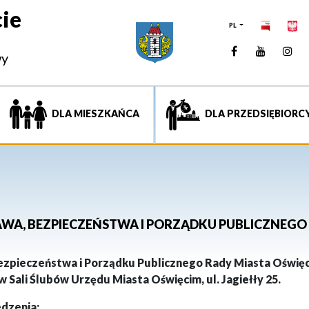
ie
PL
Facebook
YouTUb
Ins
wy
DLA MIESZKAŃCA
DLA PRZEDSIĘBIORC
RAWA, BEZPIECZEŃSTWA I PORZĄDKU PUBLICZNEGO
Bezpieczeństwa i Porządku Publicznego
Rady Miasta Oświę
w
S
ali
Ślubów
Urzędu Miasta Oświęcim, ul. Jagiełły 25
.
dzenia: