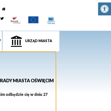
Ot
e
tagram
Twitter
Y
URZĄD MIASTA
 RADY MIASTA OŚWIĘCIM
cim
odbędzie się w dniu
27