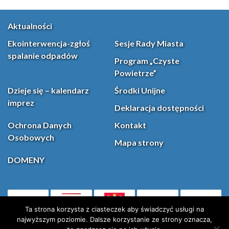
Aktualności
Ekointerwencja-zgłoś
Sesje Rady Miasta
spalanie odpadów
Program „Czyste
Powietrze”
Dzieje się – kalendarz
Środki Unijne
imprez
Deklaracja dostępności
Ochrona Danych
Kontakt
Osobowych
Mapa strony
DOMENY
PL
Facebook
YouT
(otwiera się w nowej karcie)
Ta strona korzysta z ciasteczek aby świadczyć usługi na
najwyższym poziomie. Dalsze korzystanie ze strony oznacza,