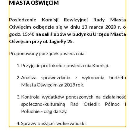
MIASTA OŚWIĘCIM
Posiedzenie Komisji Rewizyjnej Rady Miasta
Oświęcim odbędzie się w dniu
1
3 marca
20
20
r.
o
godz.
1
5
:
4
0
na sali ślubów w budynku
Urzędu Miasta
Oświęcim przy ul. Jagiełły 25
.
Proponowany porządek posiedzenia:
Przyjęcie protokołu z posiedzenia Komisji.
Analiza sprawozdania z wykonania budżetu
Miasta Oświęcim za 2019 rok.
Kontrola
wydatków ponoszonych na działalność
społeczno-kulturalną Rad Osiedli: Północ i
Południe –
ciąg dalszy.
Sprawy bieżące i wolne wnioski.