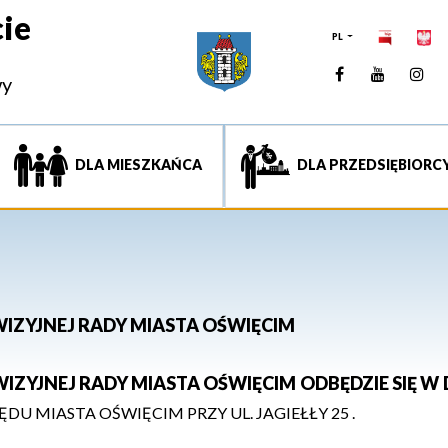
ie
PL
Facebook
YouTUb
Ins
wy
DLA MIESZKAŃCA
DLA PRZEDSIĘBIORC
WIZYJNEJ RADY MIASTA OŚWIĘCIM
WIZYJNEJ RADY MIASTA OŚWIĘCIM ODBĘDZIE SIĘ W 
ĘDU MIASTA
OŚWIĘCIM
PRZY UL.
JAGIEŁŁY 25
.