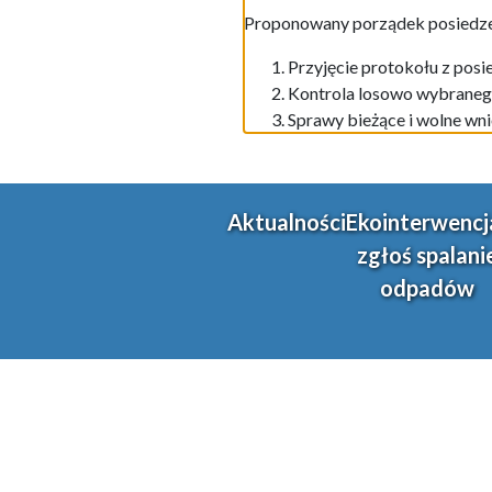
Proponowany porządek posiedze
Przyjęcie protokołu z posi
Kontrola losowo wybranego
Sprawy bieżące i wolne wni
Aktualności
Ekointerwencj
zgłoś spalani
odpadów