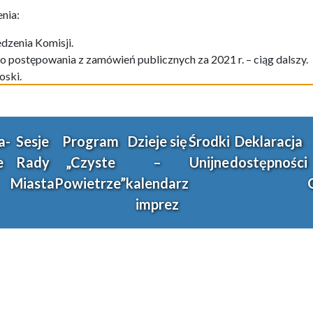
nia:
edzenia Komisji.
 postępowania z zamówień publicznych za 2021 r. – ciąg dalszy.
oski.
a-
Sesje
Program
Dzieje się
Środki
Deklaracja
e
Rady
„Czyste
–
Unijne
dostępności
Miasta
Powietrze”
kalendarz
imprez