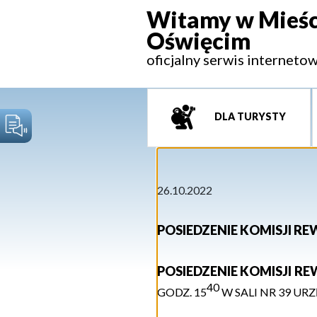
Witamy w Mieśc
Oświęcim
oficjalny serwis interneto
DLA TURYSTY
26.10.2022
POSIEDZENIE KOMISJI RE
POSIEDZENIE KOMISJI RE
40
GODZ. 1
5
W
S
ALI
NR 39
URZ