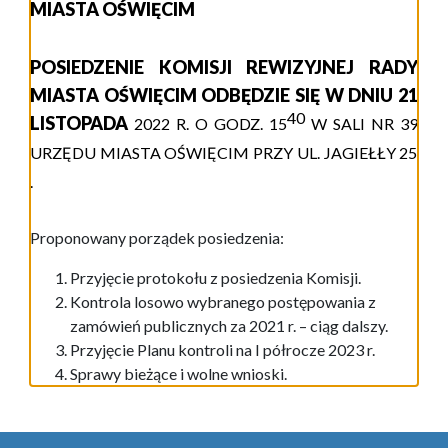
MIASTA OŚWIĘCIM
POSIEDZENIE KOMISJI REWIZYJNEJ RADY
MIASTA OŚWIĘCIM ODBĘDZIE SIĘ W DNIU 21
40
LISTOPADA
202
2
R. O GODZ. 1
5
W
S
ALI
NR 39
URZĘDU MIASTA
OŚWIĘCIM
PRZY UL.
JAGIEŁŁY 25
.
Proponowany porządek posiedzenia:
Przyjęcie protokołu z posiedzenia Komisji.
Kontrola losowo wybranego postępowania z
zamówień publicznych za 2021 r. – ciąg dalszy.
P
rzyjęci
e
Planu
k
ontroli
na I półrocze 202
3
r.
Sprawy bieżące i wolne wnioski.