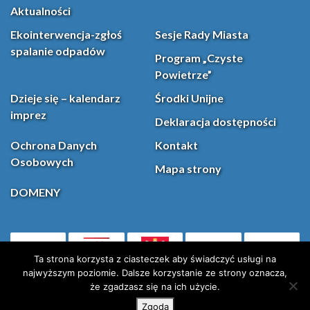
Aktualności
Ekointerwencja-zgłoś
Sesje Rady Miasta
spalanie odpadów
Program „Czyste
Powietrze”
Dzieje się – kalendarz
Środki Unijne
imprez
Deklaracja dostępności
Ochrona Danych
Kontakt
Osobowych
Mapa strony
DOMENY
PL
Facebook
YouT
(otwiera się w nowej karcie)
Ta strona korzysta z ciasteczek aby świadczyć usługi na
najwyższym poziomie. Dalsze korzystanie ze strony oznacza,
że zgadzasz się na ich użycie.
Instagram
X (Twitter)
Zgoda