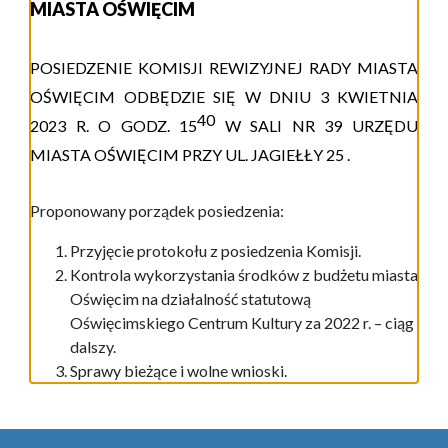
MIASTA OŚWIĘCIM
POSIEDZENIE KOMISJI REWIZYJNEJ RADY MIASTA
OŚWIĘCIM ODBĘDZIE SIĘ W DNIU
3 KWIETNIA
40
202
3
R. O GODZ. 1
5
W
S
ALI
NR 39
URZĘDU
MIASTA
OŚWIĘCIM
PRZY UL.
JAGIEŁŁY 25
.
Proponowany porządek posiedzenia:
Przyjęcie protokołu z posiedzenia Komisji.
Kontrola wykorzystania środków z budżetu miasta
Oświęcim na działalność statutową
Oświęcimskiego Centrum Kultury za 2022 r. – ciąg
dalszy.
Sprawy bieżące i wolne wnioski.