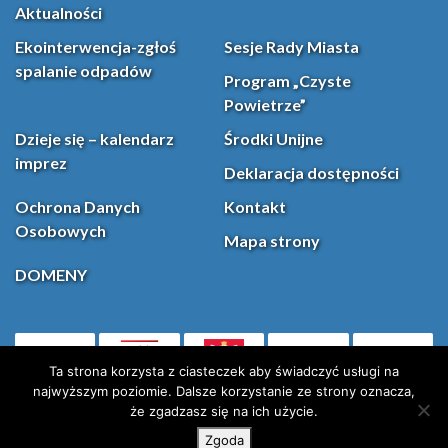
Aktualności
Ekointerwencja-zgłoś
Sesje Rady Miasta
spalanie odpadów
Program „Czyste
Powietrze”
Dzieje się – kalendarz
Środki Unijne
imprez
Deklaracja dostępności
Ochrona Danych
Kontakt
Osobowych
Mapa strony
DOMENY
PL
Facebook
YouT
(otwiera się w nowej karcie)
Ta strona korzysta z ciasteczek aby świadczyć usługi na
najwyższym poziomie. Dalsze korzystanie ze strony oznacza,
że zgadzasz się na ich użycie.
Instagram
X (Twitter)
Zgoda