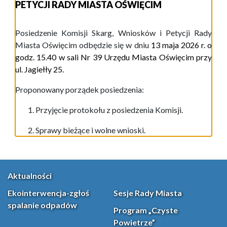
PETYCJI RADY MIASTA OŚWIĘCIM
P
osiedzenie
Komisji
Skarg, Wniosków i Petycji
Rady
Miasta Oświęcim odbędzie się w dniu
13 maja
202
6
r.
o
godz. 1
5.
4
0
w
s
ali
Nr 39
Urzędu Miasta
Oświęcim
przy
ul.
Jagiełły 25
.
Proponowany porządek posiedzenia:
Przyjęcie protokołu z posiedzenia Komisji.
Sprawy bieżące i wolne wnioski.
Aktualności
Ekointerwencja-zgłoś
Sesje Rady Miasta
spalanie odpadów
Program „Czyste
Powietrze”