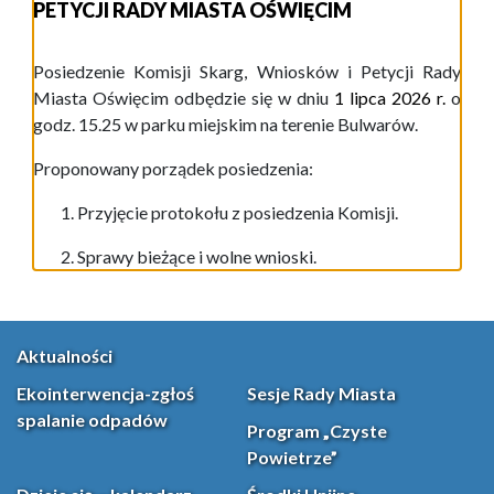
PETYCJI RADY MIASTA OŚWIĘCIM
P
osiedzenie
Komisji
Skarg, Wniosków i Petycji
Rady
Miasta Oświęcim odbędzie się w dniu
1
lipca
202
6
r.
o
godz. 15.25
w parku miejskim na terenie Bulwarów.
Prop
onowany porządek posiedzenia:
Przyjęcie protokołu z posiedzenia Komisji.
Sprawy bieżące i wolne wnioski.
Aktualności
Ekointerwencja-zgłoś
Sesje Rady Miasta
spalanie odpadów
Program „Czyste
Powietrze”