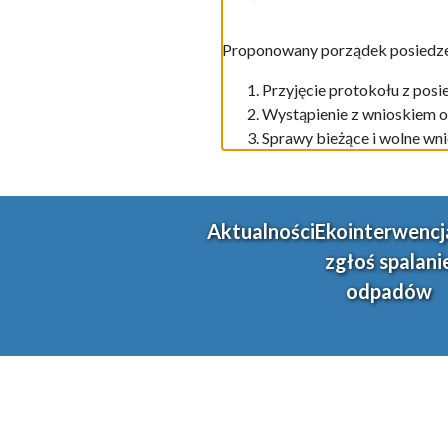
Proponowany porządek posiedze
Przyjęcie protokołu z posi
Wystąpienie z wnioskiem o
Sprawy bieżące i wolne wni
Aktualności
Ekointerwencj
zgłoś spalani
odpadów