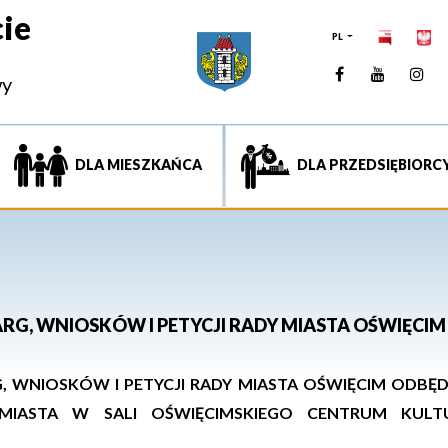
ie
PL
Facebook
YouTUb
Ins
wy
DLA MIESZKAŃCA
DLA PRZEDSIĘBIORC
ARG, WNIOSKÓW I PETYCJI RADY MIASTA OŚWIĘCIM
, WNIOSKÓW I PETYCJI
RADY MIASTA OŚWIĘCIM ODBĘDZ
MIASTA
W
SALI
OŚWIĘCIMSKIEGO CENTRUM KULT