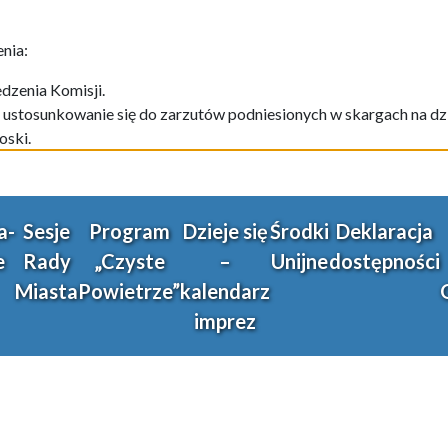
nia:
edzenia Komisji.
 ustosunkowanie się do zarzutów podniesionych w ska
rgach
na dz
oski.
a-
Sesje
Program
Dzieje się
Środki
Deklaracja
e
Rady
„Czyste
–
Unijne
dostępności
Miasta
Powietrze”
kalendarz
imprez