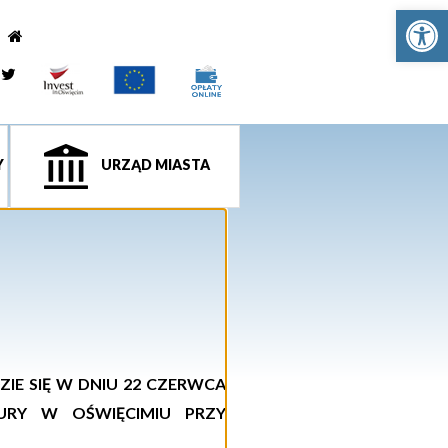
Ot
e
tagram
Twitter
Y
URZĄD MIASTA
IE SIĘ W DNIU
22
CZERWCA
URY W OŚWIĘCIMIU PRZY