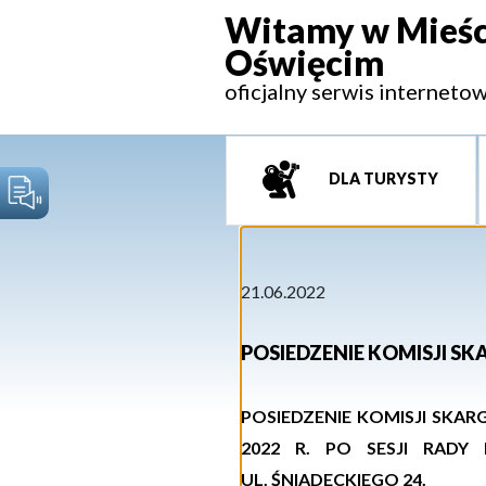
Witamy w Mieśc
Oświęcim
oficjalny serwis interneto
DLA TURYSTY
21.06.2022
POSIEDZENIE KOMISJI SK
P
OSIEDZENIE
KOMISJI
SKARG
20
2
2
R.
PO SESJI RADY 
UL. ŚNIADECKIEGO 24.