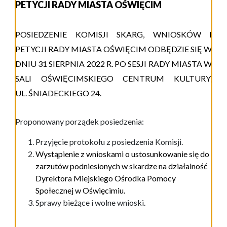
PETYCJI RADY MIASTA OŚWIĘCIM
P
OSIEDZENIE
KOMISJI
SKARG, WNIOSKÓW I
PETYCJI
RADY MIASTA OŚWIĘCIM ODBĘDZIE SIĘ W
DNIU
31
SIERPNIA
20
2
2
R.
PO SESJI RADY MIASTA W
SALI OŚWIĘCIMSKIEGO CENTRUM KULTURY,
UL. ŚNIADECKIEGO 24.
Proponowany porządek posiedzenia:
Przyjęcie protokołu z posiedzenia Komisji.
Wystąpienie z wniosk
ami
o ustosunkowanie się do
zarzutów podniesionych w skar
dze
na działalność
Dyrektora Miejskiego Ośrodka Pomocy
Społecznej w Oświęcimiu.
Sprawy bieżące i wolne wnioski.