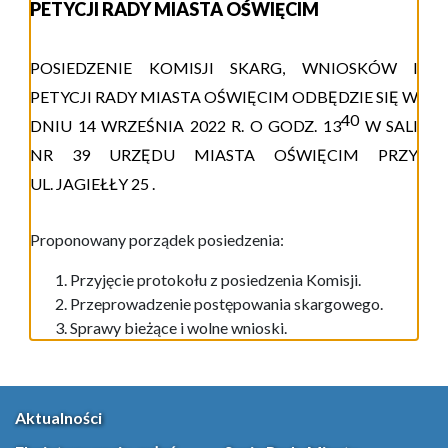
PETYCJI RADY MIASTA OŚWIĘCIM
P
OSIEDZENIE
KOMISJI
SKARG, WNIOSKÓW I
PETYCJI
RADY MIASTA OŚWIĘCIM ODBĘDZIE SIĘ W
4
0
DNIU
14 WRZEŚNIA
20
2
2
R.
O GODZ. 1
3
W
S
ALI
NR 39
URZĘDU MIASTA
OŚWIĘCIM
PRZY
UL.
JAGIEŁŁY 25
.
Proponowany porządek posiedzenia:
Przyjęcie protokołu z posiedzenia Komisji.
Przeprowadzenie postępowania skargowego.
Sprawy bieżące i wolne wnioski.
Aktualności