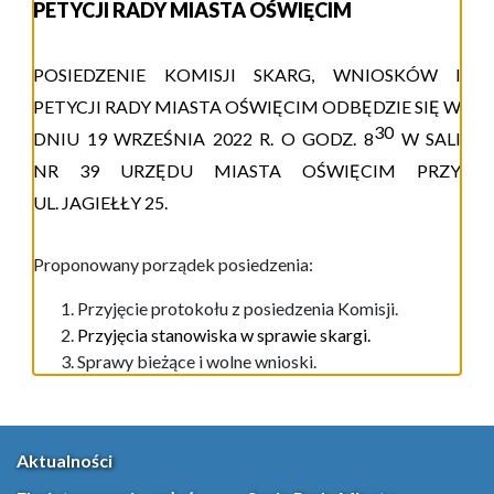
PETYCJI RADY MIASTA OŚWIĘCIM
P
OSIEDZENIE
KOMISJI
SKARG, WNIOSKÓW I
PETYCJI
RADY MIASTA OŚWIĘCIM ODBĘDZIE SIĘ W
3
0
DNIU
1
9
WRZEŚNIA
20
2
2
R.
O GODZ.
8
W
S
ALI
NR 39
URZĘDU MIASTA
OŚWIĘCIM
PRZY
UL.
JAGIEŁŁY 25
.
Proponowany porządek posiedzenia:
Przyjęcie protokołu z posiedzenia Komisji.
Przyjęcia stanowiska w sprawie skargi.
Sprawy bieżące i wolne wnioski.
Aktualności