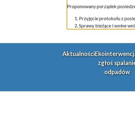
Proponowany porządek posiedze
Przyjęcie protokołu z posi
Sprawy bieżące i wolne wni
Aktualności
Ekointerwencj
zgłoś spalani
odpadów