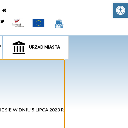
Ot
e
tagram
Twitter
Y
URZĄD MIASTA
E SIĘ W DNIU
5 LIPCA
202
3
R.