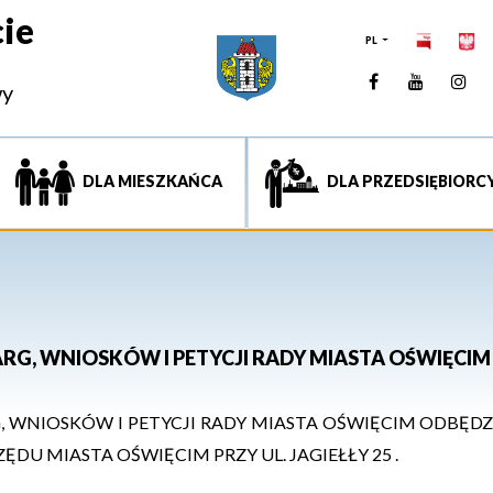
ie
PL
Facebook
YouTUb
Ins
wy
DLA MIESZKAŃCA
DLA PRZEDSIĘBIORC
ARG, WNIOSKÓW I PETYCJI RADY MIASTA OŚWIĘCIM
, WNIOSKÓW I PETYCJI
RADY MIASTA OŚWIĘCIM ODBĘDZI
ZĘDU MIASTA
OŚWIĘCIM
PRZY UL.
JAGIEŁŁY 25
.