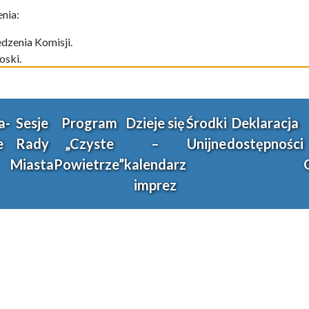
nia:
edzenia Komisji.
oski.
a-
Sesje
Program
Dzieje się
Środki
Deklaracja
e
Rady
„Czyste
–
Unijne
dostępności
Miasta
Powietrze”
kalendarz
imprez