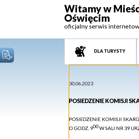
Witamy w Mieśc
Oświęcim
oficjalny serwis interneto
DLA TURYSTY
30.06.2023
POSIEDZENIE KOMISJI SK
P
OSIEDZENIE
KOMISJI
SKARG
00
O GODZ.
9
W
S
ALI
NR 39
UR