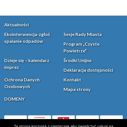
Aktualności
Ekointerwencja-zgłoś
Sesje Rady Miasta
spalanie odpadów
Program „Czyste
Powietrze”
Dzieje się – kalendarz
Środki Unijne
imprez
Deklaracja dostępności
Ochrona Danych
Kontakt
Osobowych
Mapa strony
DOMENY
PL
(otwiera się w nowej karcie)
Ta strona korzysta z ciasteczek aby świadczyć usługi na