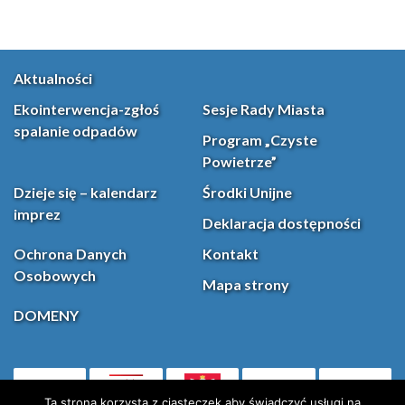
Aktualności
Ekointerwencja-zgłoś
Sesje Rady Miasta
spalanie odpadów
Program „Czyste
Powietrze”
Dzieje się – kalendarz
Środki Unijne
imprez
Deklaracja dostępności
Ochrona Danych
Kontakt
Osobowych
Mapa strony
DOMENY
PL
(otwiera się w nowej karcie)
Ta strona korzysta z ciasteczek aby świadczyć usługi na