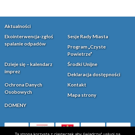
Aktualności
Ekointerwencja-zgłoś
Sesje Rady Miasta
spalanie odpadów
Program „Czyste
Powietrze”
Dzieje się – kalendarz
Środki Unijne
imprez
Deklaracja dostępności
Ochrona Danych
Kontakt
Osobowych
Mapa strony
DOMENY
PL
(otwiera się w nowej karcie)
Ta strona korzysta z ciasteczek aby świadczyć usługi na