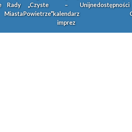
e
Rady
„Czyste
–
Unijne
dostępności
Miasta
Powietrze”
kalendarz
imprez