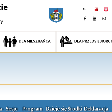
ie
PL
Facebook
YouTUb
Ins
wy
DLA MIESZKAŃCA
DLA PRZEDSIĘBIORC
a-
Sesje
Program
Dzieje się
Środki
Deklaracja