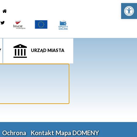
Ot
e
tagram
Twitter
Y
URZĄD MIASTA
Ochrona
Kontakt
Mapa
DOMENY