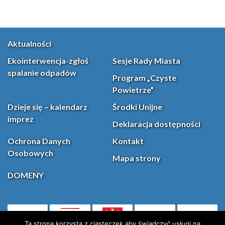
Aktualności
Ekointerwencja-zgłoś
Sesje Rady Miasta
spalanie odpadów
Program „Czyste
Powietrze”
Dzieje się – kalendarz
Środki Unijne
imprez
Deklaracja dostępności
Ochrona Danych
Kontakt
Osobowych
Mapa strony
DOMENY
PL
(otwiera się w nowej karcie)
Ta strona korzysta z ciasteczek aby świadczyć usługi na